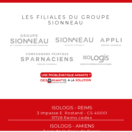
LES FILIALES DU GROUPE
SIONNEAU
ISOLOGIS - REIMS
3 Impasse E. Rostand - CS 40001
51726 Reims cedex
ISOLOGIS - AMIENS
3 rue de la Croix de Pierre