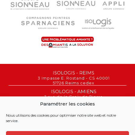
ISOLOGIS - REIMS
3 Impasse E. Rostand - CS 40001
51726 Reims cedex
ISOLOGIS - AMIENS
3 rue de la Croix de Pierre
80080 Amiens
Paramétrer les cookies
REIMS : 03 26 02 00 06
AMIENS : 03 26 22 43 03
Nous utilisons des cookies pour optimiser notre site web et notre
service.
©