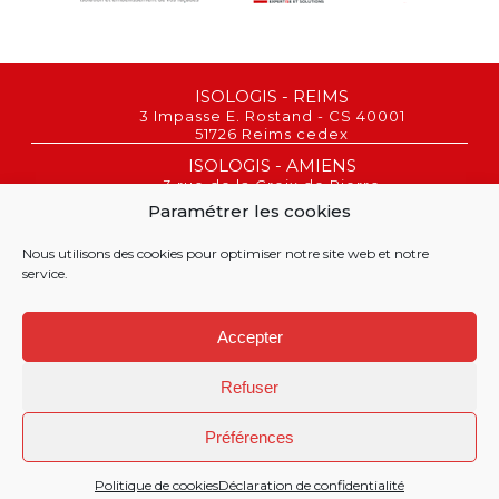
ISOLOGIS - REIMS
3 Impasse E. Rostand - CS 40001
51726 Reims cedex
ISOLOGIS - AMIENS
3 rue de la Croix de Pierre
80080 Amiens
Paramétrer les cookies
REIMS : 03 26 02 00 06
AMIENS : 03 26 22 43 03
Nous utilisons des cookies pour optimiser notre site web et notre
service.
©
Accepter
Refuser
Mentions légales
Politique de confidentialité
Préférences
Politique de cookies (UE)
Politique de cookies
Déclaration de confidentialité