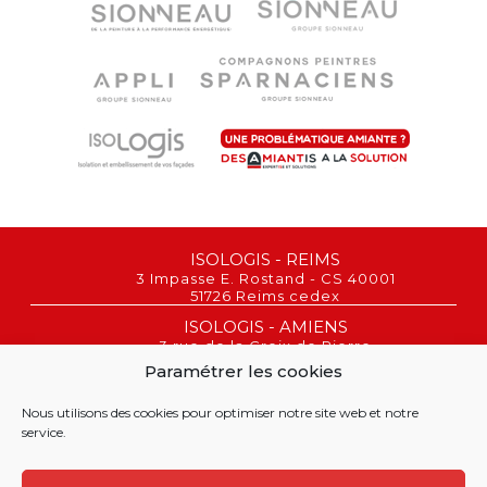
ISOLOGIS - REIMS
3 Impasse E. Rostand - CS 40001
51726 Reims cedex
ISOLOGIS - AMIENS
3 rue de la Croix de Pierre
80080 Amiens
Paramétrer les cookies
REIMS : 03 26 02 00 06
AMIENS : 03 26 22 43 03
Nous utilisons des cookies pour optimiser notre site web et notre
service.
©