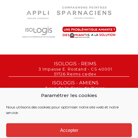
ISOLOGIS - REIMS
3 Impasse E. Rostand - CS 40001
51726 Reims cedex
ISOLOGIS - AMIENS
3 rue de la Croix de Pierre
80080 Amiens
Paramétrer les cookies
REIMS : 03 26 02 00 06
AMIENS : 03 26 22 43 03
Nous utilisons des cookies pour optimiser notre site web et notre
service.
©
Accepter