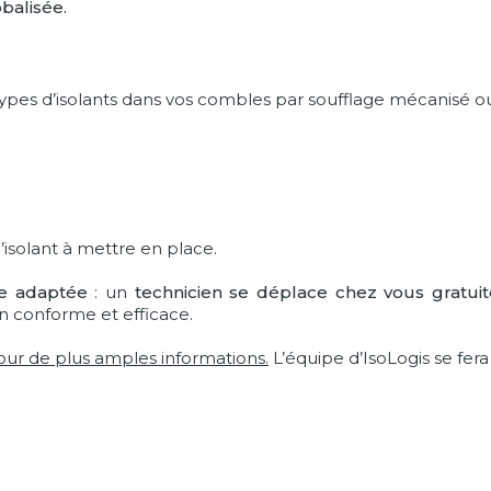
obalisée.
ypes d’isolants dans vos combles par soufflage mécanisé ou
d’isolant à mettre en place.
re adaptée
: un
technicien se déplace chez vous gratui
on conforme et efficace.
our de plus amples informations.
L’équipe d’IsoLogis se fera 