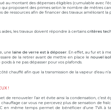
qué au montant des dépenses éligibles (cumulable avec l’éc
e) qui proposent des primes selon le nombre de mètres car
ons de ressources afin de financer des travaux améliorant 
s aides, les travaux doivent répondre à certains
critères tec
e, une
laine de verre est à déposer
. En effet, au fur et à 
essaire de la retirer avant de mettre en place le
nouvel isol
 poids à ne pas dépasser pour vos plafonds.
té chauffé afin que la transmission de la vapeur d’eau n’alt
EUX !
 de renouveler l’air et évite ainsi la condensation, c’est ég
auffage car vous ne percevez plus de sensation de fraîcheur
 en même temps permet de bénéficier d’une TVA à taux