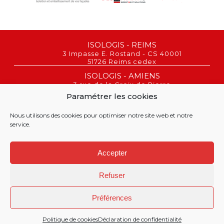
ISOLOGIS - REIMS
3 Impasse E. Rostand - CS 40001
51726 Reims cedex
ISOLOGIS - AMIENS
3 rue de la Croix de Pierre
80080 Amiens
Paramétrer les cookies
REIMS : 03 26 02 00 06
AMIENS : 03 26 22 43 03
Nous utilisons des cookies pour optimiser notre site web et notre
service.
©
Accepter
Refuser
Mentions légales
Politique de confidentialité
Préférences
Politique de cookies (UE)
Politique de cookies
Déclaration de confidentialité