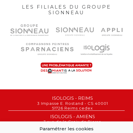
LES FILIALES DU GROUPE
SIONNEAU
ISOLOGIS - REIMS
3 Impasse E. Rostand - CS 40001
51726 Reims cedex
ISOLOGIS - AMIENS
3 rue de la Croix de Pierre
80080 Amiens
Paramétrer les cookies